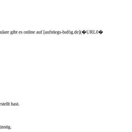
mulare gibt es online auf [aufstiegs-bafög.de](�URL0�
tellt hast.
nstig.