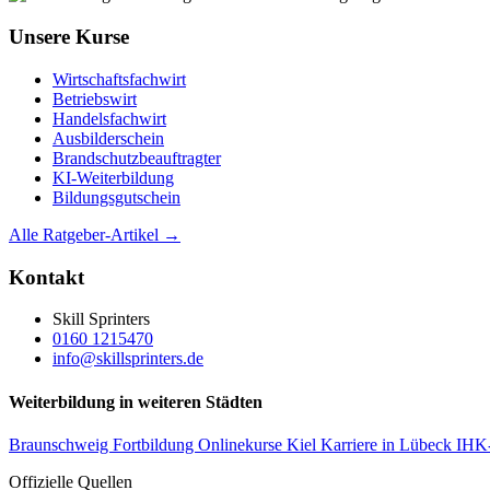
Unsere Kurse
Wirtschaftsfachwirt
Betriebswirt
Handelsfachwirt
Ausbilderschein
Brandschutzbeauftragter
KI-Weiterbildung
Bildungsgutschein
Alle Ratgeber-Artikel →
Kontakt
Skill Sprinters
0160 1215470
info@skillsprinters.de
Weiterbildung in weiteren Städten
Braunschweig Fortbildung
Onlinekurse Kiel
Karriere in Lübeck
IHK
Offizielle Quellen