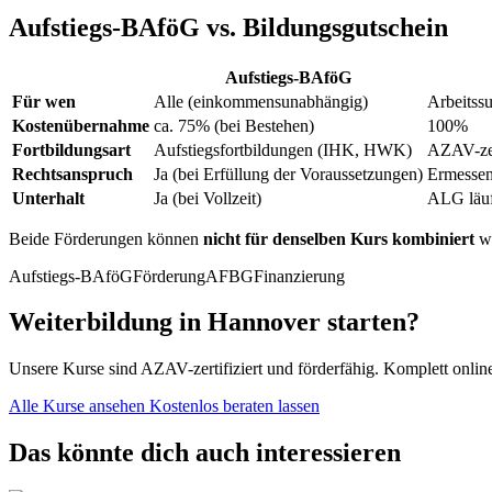
Aufstiegs-BAföG vs. Bildungsgutschein
Aufstiegs-BAföG
Für wen
Alle (einkommensunabhängig)
Arbeitssu
Kostenübernahme
ca. 75% (bei Bestehen)
100%
Fortbildungsart
Aufstiegsfortbildungen (IHK, HWK)
AZAV-zer
Rechtsanspruch
Ja (bei Erfüllung der Voraussetzungen)
Ermessen
Unterhalt
Ja (bei Vollzeit)
ALG läuf
Beide Förderungen können
nicht für denselben Kurs kombiniert
we
Aufstiegs-BAföG
Förderung
AFBG
Finanzierung
Weiterbildung in Hannover starten?
Unsere Kurse sind AZAV-zertifiziert und förderfähig. Komplett onli
Alle Kurse ansehen
Kostenlos beraten lassen
Das könnte dich auch interessieren