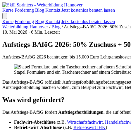
Kurse
Förderung
Blog
Kontakt
Jetzt kostenlos beraten lassen
Kurse
Förderung
Blog
Kontakt
Jetzt kostenlos beraten lassen
Weiterbildung Hannover
/
Blog
/
Aufstiegs-BAföG 2026: 50% Zuschu
10. Mai 2026
·
6 Min. Lesezeit
Aufstiegs-BAföG 2026: 50% Zuschuss + 50
Aufstiegs-BAföG 2026 beantragen: bis 15.000 Euro Lehrgangskosten 
Stapel Formulare und ein Taschenrechner auf einem Schreibti
Das Aufstiegs-BAföG (offiziell: Aufstiegsfortbildungsförderungsgesetz
Aufstiegsfortbildung machen wollen, zum Beispiel zum Fachwirt, Betr
Was wird gefördert?
Das Aufstiegs-BAföG fördert
Aufstiegsfortbildungen
, die auf öffe
Fachwirt-Abschlüsse
(z.B.
Wirtschaftsfachwirt
,
Handelsfachw
Betriebswirt-Abschlüsse
(z.B.
Betriebswirt IHK
)