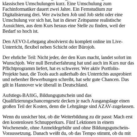
klassischen Umschulungen kurz. Eine Umschulung zum
Fachinformatiker dauert zwei Jahre. Ein Fernstudium zur
Digitalisierung drei. Wer zwischen Job und Job steht oder eine
Umschulung vor sich hat, hat in dieser Zeitspanne realistische
Aussichten, aus dem Kurs heraus eine Stelle zu finden, weil der
Bedarf so hoch ist.
Den AEVO-Lehrgang absolvierst du komplett online im Live-
Unterricht, flexibel neben Schicht oder Bürojob.
Der ehrliche Teil: Nicht jeder, der den Kurs macht, landet sofort im
Wunschjob. Wer null Berufserfahrung hat und auch im Kurs nur das
Pflichtprogramm liefert, hat es schwerer. Wer aktiv Portfolio-
Projekte baut, die Tools auch außerhalb des Unterrichts ausprobiert
und nebenher Bewerbungen schreibt, hat sehr gute Chancen. Das
gilt in Hannover wie überall in Deutschland.
Aufstiegs-BAföG, Bildungsgutschein und das
Qualifizierungschancengesetz decken je nach Ausgangslage einen
großen Teil der Kosten, denn die Lehrgänge sind AZAV-zugelassen.
Wenn du unsicher bist, ob die Weiterbildung zu dir passt: Mach erst
den kostenlosen Schnupperkurs. Fünf Lektionen in einem
Wochenende, ohne Anmeldegebühr und ohne Bildungsgutschein-
Voraussetzung. Danach weißt du, ob das Tempo stimmt, ob du mit