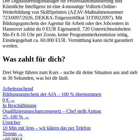
Der Digitalisierungsmanager für Prozessautomatisierung und
Künstliche Intelligenz ist eine 4-monatige Vollzeit-Online-
Weiterbildung von SkillSprinters (AZAV-Maßnahmenummer
723/0097/2026, DEKRA-Trägerzertifikat 31T0922097). Mit
Bildungsgutschein der Agentur für Arbeit oder des Jobcenters in
Hannover zahlst du 0 EUR Eigenanteil. 720 Unterrichtseinheiten
Mo-Fr 8-16 Uhr per Zoom, keine Programmierkenntnisse nötig,
Einstiegsgehalt ca. 60.000 EUR. Vermittlung kann nicht garantiert
werden.
Was zahlt für dich?
Drei Wege führen zum Kurs – suche dir deine Situation aus und sieh
in 30 Sekunden, was bei dir läuft.
Arbeitssuchend
Bildungsgutschein der AfA – 100 % übernommen
0 € →
In Beschäftigung
Qualifizierungschancengesetz – Chef stellt Antrag
25–100 % →
Unsicher
10 Min mit Jens – wir klären das per Telefon
Termin →
~60.000 €